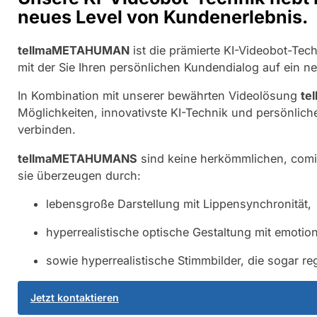
neues Level von Kundenerlebnis.
tellmaMETAHUMAN
ist die prämierte KI-Videobot-Tec
mit der Sie Ihren persönlichen Kundendialog auf ein n
In Kombination mit unserer bewährten Videolösung
te
Möglichkeiten, innovativste KI-Technik und persönlic
verbinden.
tellmaMETAHUMANS
sind keine herkömmlichen, comic
sie überzeugen durch:
lebensgroße Darstellung mit Lippensynchronität,
hyperrealistische optische Gestaltung mit emoti
sowie hyperrealistische Stimmbilder, die sogar r
Jetzt kontaktieren